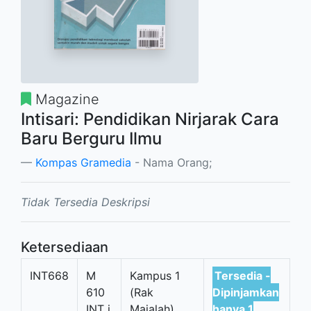
Magazine
Intisari: Pendidikan Nirjarak Cara
Baru Berguru Ilmu
Kompas Gramedia
- Nama Orang;
Tidak Tersedia Deskripsi
Ketersediaan
INT668
M
Kampus 1
Tersedia -
610
(Rak
Dipinjamkan
INT i
Majalah)
hanya 1