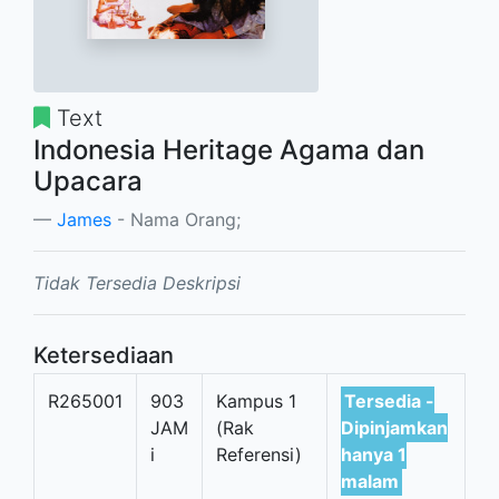
Text
Indonesia Heritage Agama dan
Upacara
James
- Nama Orang;
Tidak Tersedia Deskripsi
Ketersediaan
R265001
903
Kampus 1
Tersedia -
JAM
(Rak
Dipinjamkan
i
Referensi)
hanya 1
malam