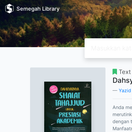
Semegah Library
Text
Dahsy
Yazid
Anda mem
merutink
dengan t
Manfaatn