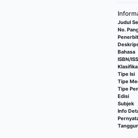
Informa
Judul Se
No. Pang
Penerbi
Deskrips
Bahasa
ISBN/IS
Klasifika
Tipe Isi
Tipe Me
Tipe P
Edisi
Subjek
Info Deta
Pernyat
Tanggu