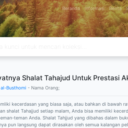
Beranda
Informasi
Berita
atnya Shalat Tahajud Untuk Prestasi 
 al-Busthomi
- Nama Orang;
liki kecerdasan yang biasa saja, atau bahkan di bawah ra
an shalat Tahajjud setiap malam, Anda bisa memiliki kece
eman-teman Anda. Shalat Tahjjud yang dibahas dalam buku i
ya pun langsung dapat dirasakan oleh semua kalangan pela