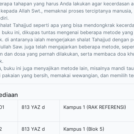
rapa tahapan yang harus Anda lakukan agar kecerdasan a
 kepada Allah Swt., memaknai proses terciptanya manusia, 
iri.
shalat Tahajjud seperti apa yang bisa mendongkrak kecer
m buku ini, dikupas tuntas mengenai beberapa metode ya
. di antaranya ialah mengerjakan shalat Tahajjud dengan p
ulullah Saw. juga telah mengajarkan beberapa metode, sepe
n dan dosa yang pernah dilakukan, serta membaca doa kh
k.
tu, buku ini juga menyajikan metode lain, misalnya mandi t
 pakaian yang bersih, memakai wewangian, dan memilih te
ediaan
01
813 YAZ d
Kampus 1 (RAK REFERENSI)
2
813 YAZ d
Kampus 1 (Blok 5)