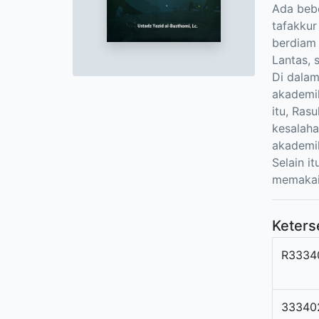
Ada bebe
tafakkur
berdiam d
Lantas, 
Di dala
akademik
itu, Ras
kesalaha
akademi
Selain i
memakai
Keters
R3334
33340