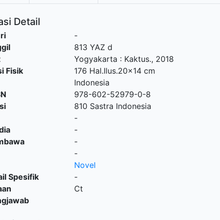
si Detail
ri
-
gil
813 YAZ d
t
Yogyakarta
:
Kaktus
.,
2018
i Fisik
176 Hal.Ilus.20x14 cm
Indonesia
SN
978-602-52979-0-8
si
810 Sastra Indonesia
-
dia
-
embawa
-
-
Novel
il Spesifik
-
aan
Ct
ngjawab