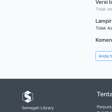
Versi l
Tidak ter
Lampir
Tidak A
Komen
Anda h
Tent
Perpus
Semegah Library