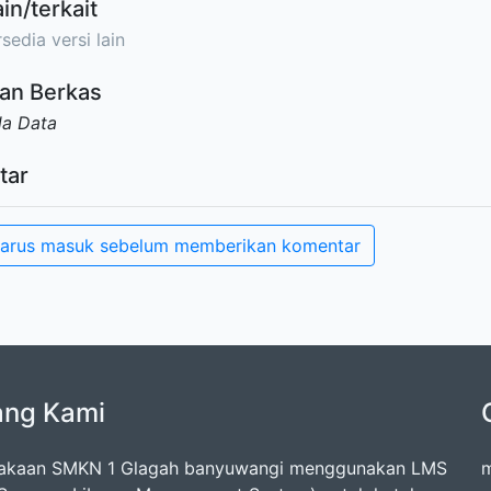
ain/terkait
sedia versi lain
an Berkas
da Data
tar
arus masuk sebelum memberikan komentar
ang Kami
takaan SMKN 1 Glagah banyuwangi menggunakan LMS
m