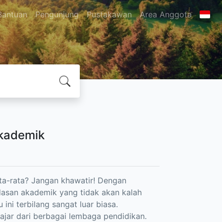
Bantuan
Pengunjung
Pustakawan
Area Anggota
Akademik
ta-rata? Jangan khawatir! Dengan
rdasan akademik yang tidak akan kalah
ni terbilang sangat luar biasa.
jar dari berbagai lembaga pendidikan.