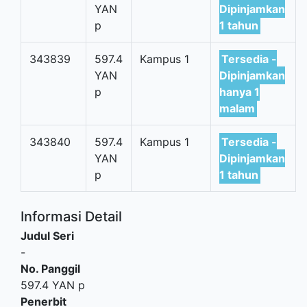
YAN
Dipinjamkan
p
1 tahun
343839
597.4
Kampus 1
Tersedia -
YAN
Dipinjamkan
p
hanya 1
malam
343840
597.4
Kampus 1
Tersedia -
YAN
Dipinjamkan
p
1 tahun
Informasi Detail
Judul Seri
-
No. Panggil
597.4 YAN p
Penerbit