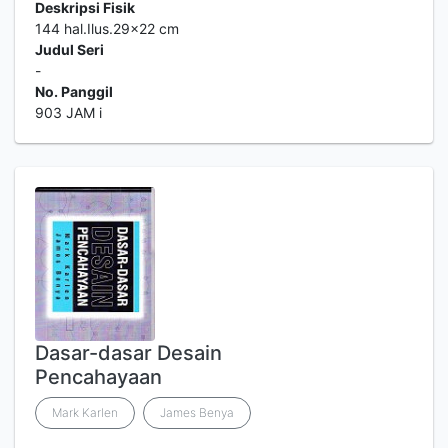
Deskripsi Fisik
144 hal.Ilus.29x22 cm
Judul Seri
-
No. Panggil
903 JAM i
Dasar-dasar Desain
Pencahayaan
Mark Karlen
James Benya