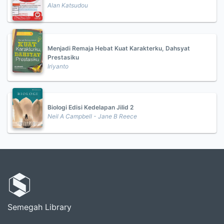
Alan Katsudou
Menjadi Remaja Hebat Kuat Karakterku, Dahsyat
Prestasiku
Iriyanto
Biologi Edisi Kedelapan Jilid 2
Neil A Campbell - Jane B Reece
Semegah Library