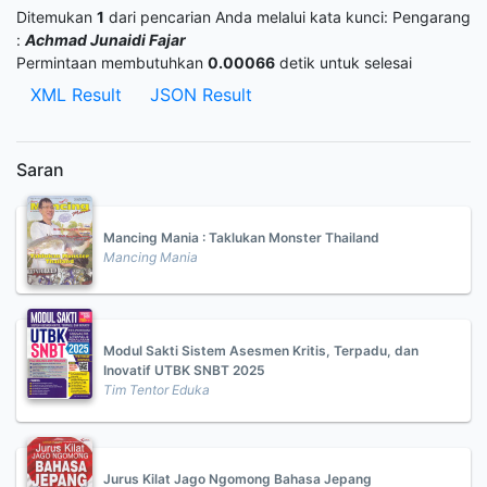
Ditemukan
1
dari pencarian Anda melalui kata kunci:
Pengarang
:
Achmad Junaidi Fajar
Permintaan membutuhkan
0.00066
detik untuk selesai
XML Result
JSON Result
Saran
Mancing Mania : Taklukan Monster Thailand
Mancing Mania
Modul Sakti Sistem Asesmen Kritis, Terpadu, dan
Inovatif UTBK SNBT 2025
Tim Tentor Eduka
Jurus Kilat Jago Ngomong Bahasa Jepang