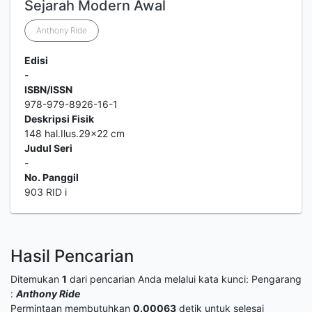
Sejarah Modern Awal
Anthony Ride
Edisi
-
ISBN/ISSN
978-979-8926-16-1
Deskripsi Fisik
148 hal.Ilus.29x22 cm
Judul Seri
-
No. Panggil
903 RID i
Hasil Pencarian
Ditemukan
1
dari pencarian Anda melalui kata kunci:
Pengarang
:
Anthony Ride
Permintaan membutuhkan
0.00063
detik untuk selesai