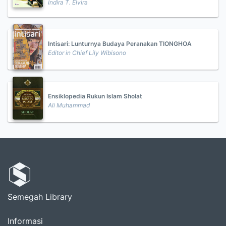
Indira T. Elvira
Intisari: Lunturnya Budaya Peranakan TIONGHOA
Editor in Chief Lily Wibisono
Ensiklopedia Rukun Islam Sholat
Ali Muhammad
Semegah Library
Informasi