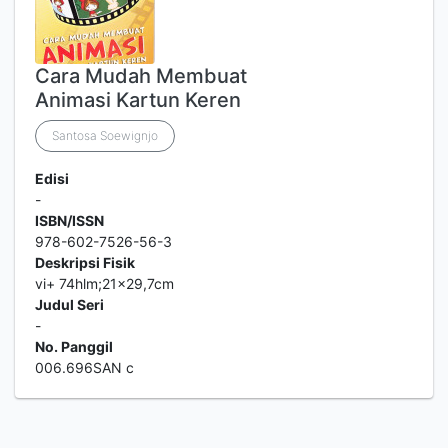
Cara Mudah Membuat
Animasi Kartun Keren
Santosa Soewignjo
Edisi
-
ISBN/ISSN
978-602-7526-56-3
Deskripsi Fisik
vi+ 74hlm;21x29,7cm
Judul Seri
-
No. Panggil
006.696SAN c