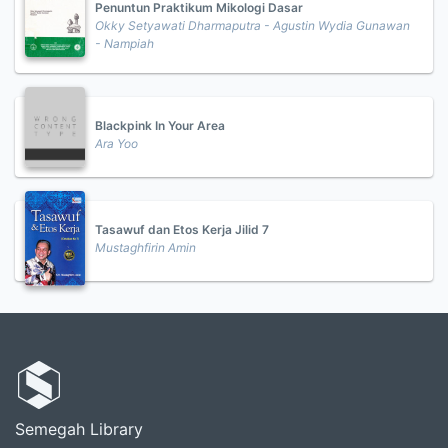
Penuntun Praktikum Mikologi Dasar
Okky Setyawati Dharmaputra - Agustin Wydia Gunawan
- Nampiah
Blackpink In Your Area
Ara Yoo
Tasawuf dan Etos Kerja Jilid 7
Mustaghfirin Amin
Semegah Library