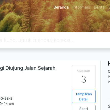
Beranda
Informasi
Berita
gi Diujung Jalan Sejarah
Ketersediaan
D
3
P
P
Tampilkan
50-98-8
Detail
.20x14 cm
S
Sitasi