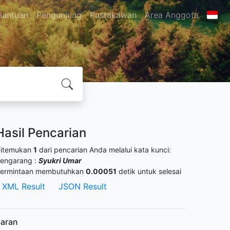
Bantuan
Pengunjung
Pustakawan
Area Anggota
Hasil Pencarian
itemukan
1
dari pencarian Anda melalui kata kunci:
engarang :
Syukri Umar
ermintaan membutuhkan
0.00051
detik untuk selesai
XML Result
JSON Result
aran