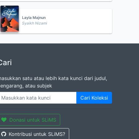
Layla Majnun
Syaikh Nizami
Cari
asukkan satu atau lebih kata kunci dari judul,
engarang, atau subjek
Cari Koleksi
Donasi untuk SLiMS
Kontribusi untuk SLiMS?