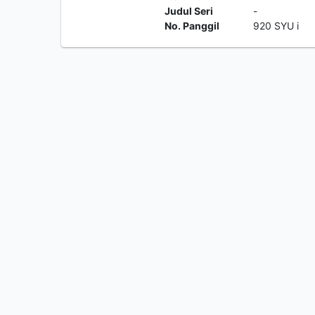
Judul Seri
-
No. Panggil
920 SYU i