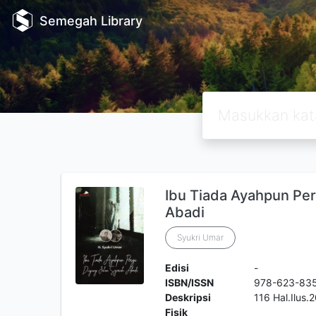
Semegah Library
Ibu Tiada Ayahpun Per
Abadi
Syukri Umar
Edisi
-
ISBN/ISSN
978-623-83
Deskripsi
116 Hal.Ilus
Fisik