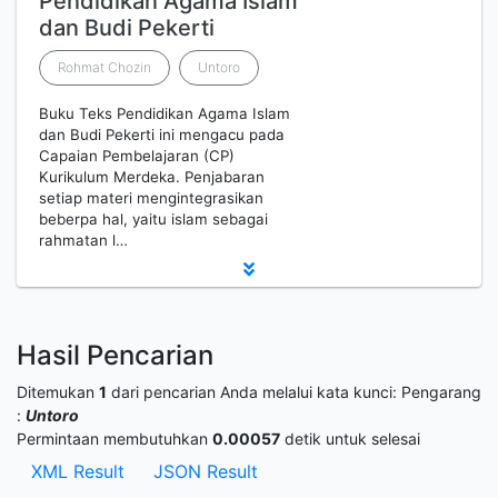
Pendidikan Agama Islam
dan Budi Pekerti
Rohmat Chozin
Untoro
Buku Teks Pendidikan Agama Islam
dan Budi Pekerti ini mengacu pada
Capaian Pembelajaran (CP)
Kurikulum Merdeka. Penjabaran
setiap materi mengintegrasikan
beberpa hal, yaitu islam sebagai
rahmatan l…
Hasil Pencarian
Ditemukan
1
dari pencarian Anda melalui kata kunci:
Pengarang
:
Untoro
Permintaan membutuhkan
0.00057
detik untuk selesai
XML Result
JSON Result