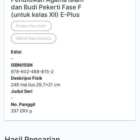
dan Budi Pekerti Fase F
(untuk kelas XII) E-Plus
Erviana Nur Izzati
Wahid Ilham Isnanto
Edisi
-
ISBN/ISSN
978-602-488-815-2
Deskripsi Fisik
248 Hal.Ilus.29,7x21 cm
Judul Seri
-
No. Panggil
297 ERV p
Hasil Pencarian