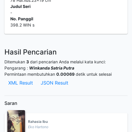
78 Hal.Ilus.23x19 cm
Judul Seri
-
No. Panggil
398.2 WIN s
Hasil Pencarian
Ditemukan
3
dari pencarian Anda melalui kata kunci:
Pengarang :
Winkanda Satria Putra
Permintaan membutuhkan
0.00069
detik untuk selesai
XML Result
JSON Result
Saran
Rahasia Ibu
Eko Hartono