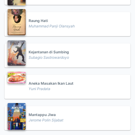
Raung Hati
Muhammad Panji Olansyah
Kejantanan di Sumbing
Subagio Sastrowardoyo
Aneka Masakan Ikan Laut
Yuni Pradata
Mantappu Jiwa
Jerome Polin Sijabat