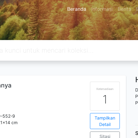
Beranda
Informasi
Berita
nnya
Ketersediaan
D
1
P
P
9-552-9
Tampilkan
.21x14 cm
Detail
S
Sitasi