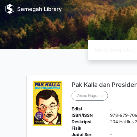
Semegah Library
Pak Kalla dan Preside
Wisnu Nugraha
Edisi
-
ISBN/ISSN
978-979-70
Deskripsi
204 Hal.Ilus
Fisik
Judul Seri
-