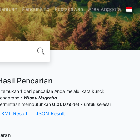
Bantuan
Pengunjung
Pustakawan
Area Anggota
Hasil Pencarian
itemukan
1
dari pencarian Anda melalui kata kunci:
engarang :
Wisnu Nugraha
ermintaan membutuhkan
0.00079
detik untuk selesai
XML Result
JSON Result
aran