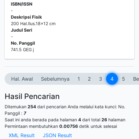
ISBN/ISSN
-
Deskripsi Fisik
200 Hal.Ilus.18x12 cm
Judul Seri
-
No. Panggil
741.5 GEG j
Hal. Awal
Sebelumnya
1
2
3
4
5
Be
Hasil Pencarian
Ditemukan
254
dari pencarian Anda melalui kata kunci:
No.
Panggil :
7
Saat ini anda berada pada halaman
4
dari total
26
halaman
Permintaan membutuhkan
0.00756
detik untuk selesai
XML Result
JSON Result