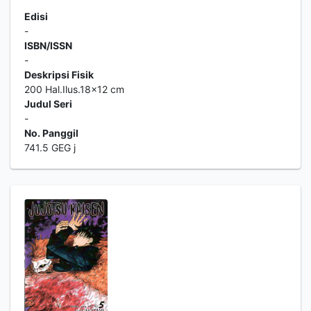
Edisi
-
ISBN/ISSN
-
Deskripsi Fisik
200 Hal.Ilus.18x12 cm
Judul Seri
-
No. Panggil
741.5 GEG j