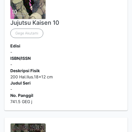
Jujutsu Kaisen 10
Gege Akutami
Edisi
-
ISBN/ISSN
-
Deskripsi Fisik
200 Hal.Ilus.18x12 cm
Judul Seri
-
No. Panggil
741.5 GEG j