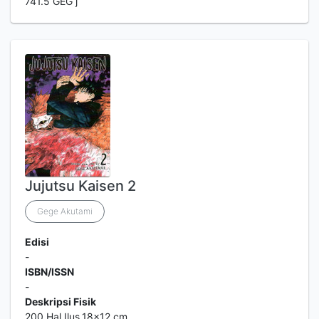
741.5 GEG j
Jujutsu Kaisen 2
Gege Akutami
Edisi
-
ISBN/ISSN
-
Deskripsi Fisik
200 Hal.Ilus.18x12 cm