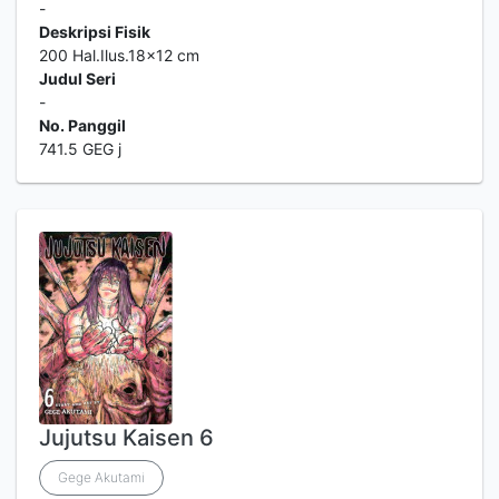
-
Deskripsi Fisik
200 Hal.Ilus.18x12 cm
Judul Seri
-
No. Panggil
741.5 GEG j
Jujutsu Kaisen 6
Gege Akutami