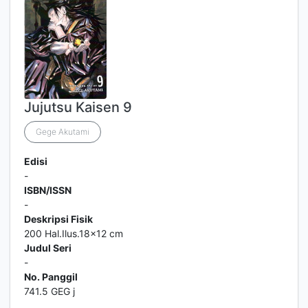
Jujutsu Kaisen 9
Gege Akutami
Edisi
-
ISBN/ISSN
-
Deskripsi Fisik
200 Hal.Ilus.18x12 cm
Judul Seri
-
No. Panggil
741.5 GEG j