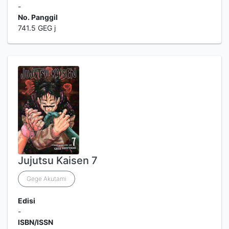
-
No. Panggil
741.5 GEG j
Jujutsu Kaisen 7
Gege Akutami
Edisi
-
ISBN/ISSN