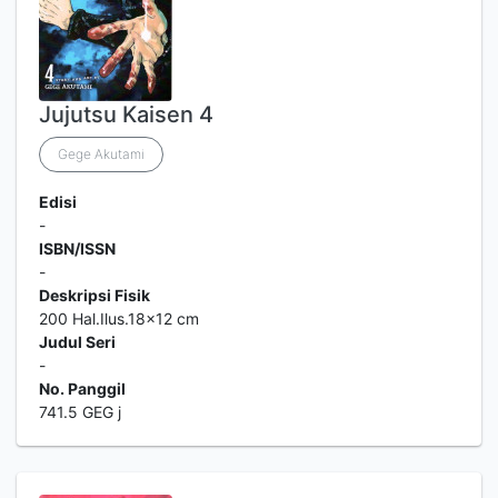
Jujutsu Kaisen 4
Gege Akutami
Edisi
-
ISBN/ISSN
-
Deskripsi Fisik
200 Hal.Ilus.18x12 cm
Judul Seri
-
No. Panggil
741.5 GEG j