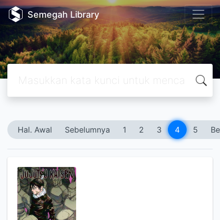
Semegah Library
Hal. Awal
Sebelumnya
1
2
3
4
5
Be