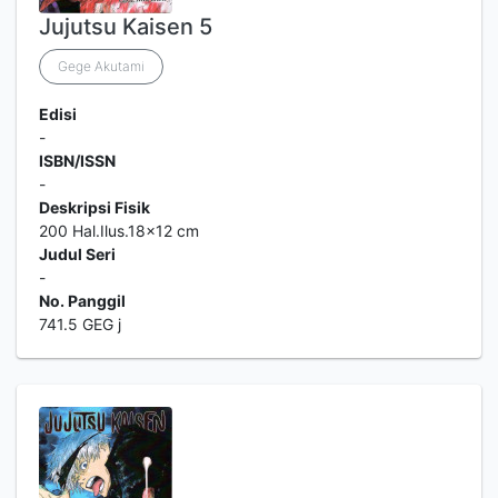
Jujutsu Kaisen 5
Gege Akutami
Edisi
-
ISBN/ISSN
-
Deskripsi Fisik
200 Hal.Ilus.18x12 cm
Judul Seri
-
No. Panggil
741.5 GEG j