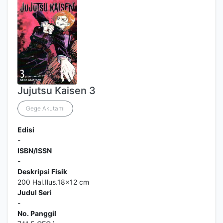
Jujutsu Kaisen 3
Gege Akutami
Edisi
-
ISBN/ISSN
-
Deskripsi Fisik
200 Hal.Ilus.18x12 cm
Judul Seri
-
No. Panggil