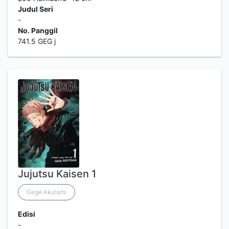
Judul Seri
-
No. Panggil
741.5 GEG j
Jujutsu Kaisen 1
Gege Akutami
Edisi
-