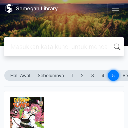
Semegah Library
Hal. Awal
Sebelumnya
1
2
3
4
5
Be