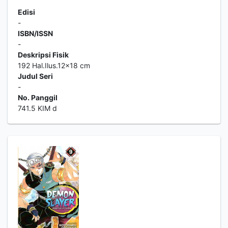
Edisi
-
ISBN/ISSN
-
Deskripsi Fisik
192 Hal.Ilus.12x18 cm
Judul Seri
-
No. Panggil
741.5 KIM d