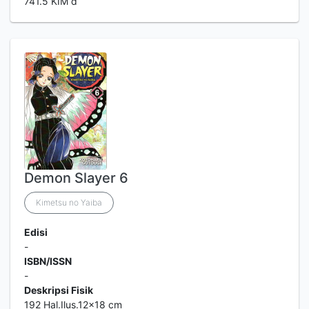
741.5 KIM d
Demon Slayer 6
Kimetsu no Yaiba
Edisi
-
ISBN/ISSN
-
Deskripsi Fisik
192 Hal.Ilus.12x18 cm