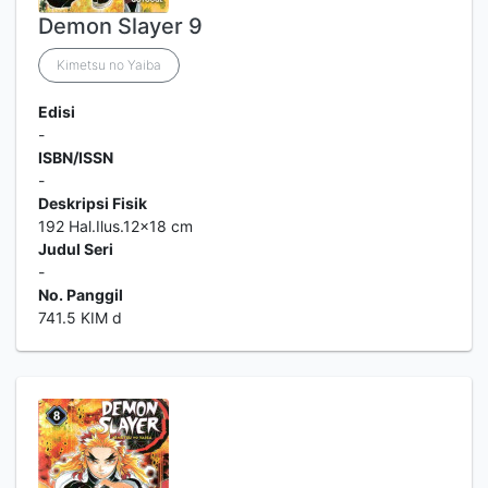
Demon Slayer 9
Kimetsu no Yaiba
Edisi
-
ISBN/ISSN
-
Deskripsi Fisik
192 Hal.Ilus.12x18 cm
Judul Seri
-
No. Panggil
741.5 KIM d