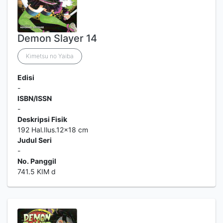
Demon Slayer 14
Kimetsu no Yaiba
Edisi
-
ISBN/ISSN
-
Deskripsi Fisik
192 Hal.Ilus.12x18 cm
Judul Seri
-
No. Panggil
741.5 KIM d