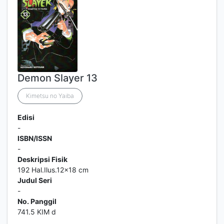
Demon Slayer 13
Kimetsu no Yaiba
Edisi
-
ISBN/ISSN
-
Deskripsi Fisik
192 Hal.Ilus.12x18 cm
Judul Seri
-
No. Panggil
741.5 KIM d