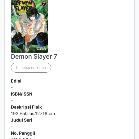
Demon Slayer 7
Kimetsu no Yaiba
Edisi
-
ISBN/ISSN
-
Deskripsi Fisik
192 Hal.Ilus.12x18 cm
Judul Seri
-
No. Panggil