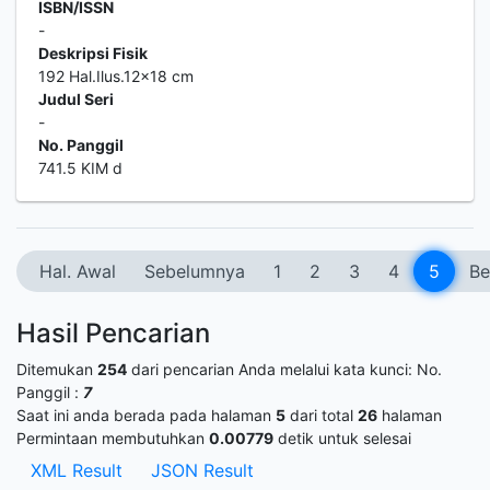
ISBN/ISSN
-
Deskripsi Fisik
192 Hal.Ilus.12x18 cm
Judul Seri
-
No. Panggil
741.5 KIM d
Hal. Awal
Sebelumnya
1
2
3
4
5
Be
Hasil Pencarian
Ditemukan
254
dari pencarian Anda melalui kata kunci:
No.
Panggil :
7
Saat ini anda berada pada halaman
5
dari total
26
halaman
Permintaan membutuhkan
0.00779
detik untuk selesai
XML Result
JSON Result