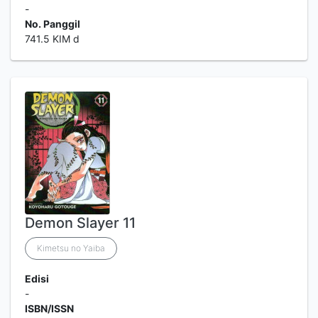
-
No. Panggil
741.5 KIM d
Demon Slayer 11
Kimetsu no Yaiba
Edisi
-
ISBN/ISSN