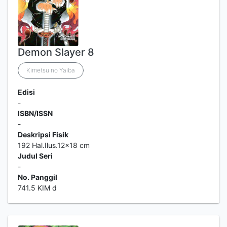
Demon Slayer 8
Kimetsu no Yaiba
Edisi
-
ISBN/ISSN
-
Deskripsi Fisik
192 Hal.Ilus.12x18 cm
Judul Seri
-
No. Panggil
741.5 KIM d