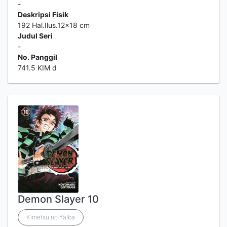
-
Deskripsi Fisik
192 Hal.Ilus.12x18 cm
Judul Seri
-
No. Panggil
741.5 KIM d
Demon Slayer 10
Kimetsu no Yaiba