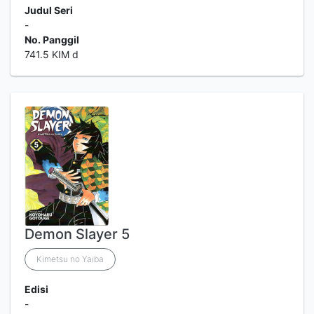
Judul Seri
-
No. Panggil
741.5 KIM d
Demon Slayer 5
Kimetsu no Yaiba
Edisi
-