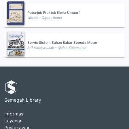
Petunjuk Praktek Kimia Umum 1
Wardio - Cipto Utomo
Servis Sistem Bahan Bakar Sepeda Motor
Arif Hidayatullah - Alaika Salamulloh
Semegah Library
Informasi
Layanan
Pustakawan