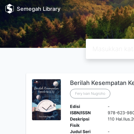
Semegah Library
Berilah Kesempatan K
Fery Ivan Nugroho
Edisi
-
ISBN/ISSN
978-623-98
Deskripsi
110 Hal.Ilus
Fisik
Judul Seri
-