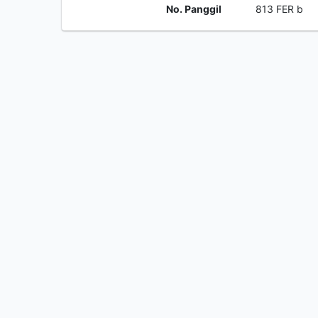
No. Panggil
813 FER b