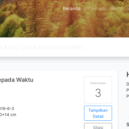
Beranda
Informasi
Berita
epada Waktu
Ketersediaan
D
3
P
P
016-6-3
Tampilkan
.20x14 cm
Detail
S
Sitasi