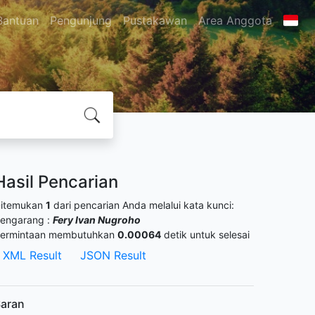
Bantuan
Pengunjung
Pustakawan
Area Anggota
Hasil Pencarian
itemukan
1
dari pencarian Anda melalui kata kunci:
engarang :
Fery Ivan Nugroho
ermintaan membutuhkan
0.00064
detik untuk selesai
XML Result
JSON Result
aran