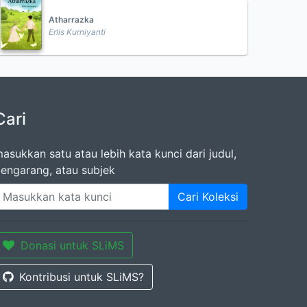
Atharrazka
Erlis Kurniyanti
Cari
asukkan satu atau lebih kata kunci dari judul,
engarang, atau subjek
Cari Koleksi
Donasi untuk SLiMS
Kontribusi untuk SLiMS?