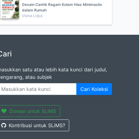
Desain Cantik Ragam Kolam Hias Minimaslis
dalam Rumah
Viona Lidya
Cari
asukkan satu atau lebih kata kunci dari judul,
engarang, atau subjek
Cari Koleksi
Donasi untuk SLiMS
Kontribusi untuk SLiMS?