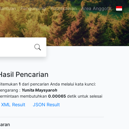
Bantuan
Pengunjung
Pustakawan
Area Anggota
Hasil Pencarian
itemukan
1
dari pencarian Anda melalui kata kunci:
engarang :
Yunita Maysyaroh
ermintaan membutuhkan
0.00065
detik untuk selesai
XML Result
JSON Result
aran