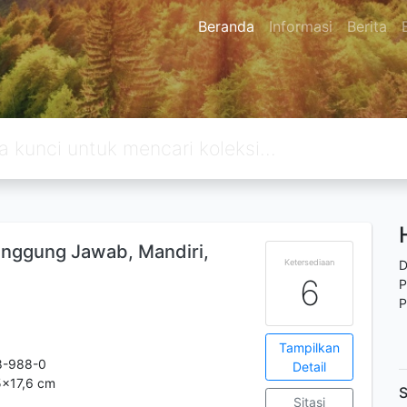
Beranda
Informasi
Berita
anggung Jawab, Mandiri,
Ketersediaan
D
6
P
P
Tampilkan
8-988-0
Detail
25x17,6 cm
S
Sitasi