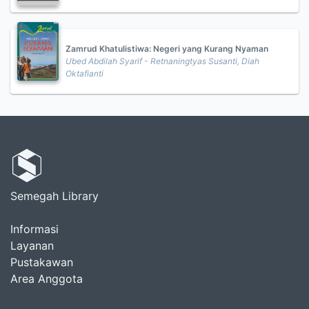
Zamrud Khatulistiwa: Negeri yang Kurang Nyaman
Ubed Abdilah Syarif - Retnaningtyas Susanti, Diah
Oktafianti
Semegah Library
Informasi
Layanan
Pustakawan
Area Anggota